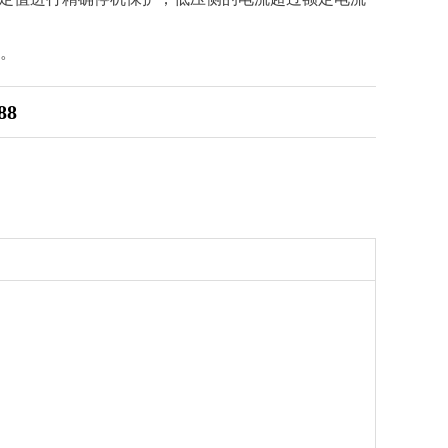
s。
88