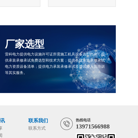
厂家选型
雷科电力提供电力设施许可证所需施工机具设备选型指南；提
供承装承修承试免费选型和技术方案；提供各级承装承修承试
电力资质设备清单；提供电力承装承修承试资质试验人员培训
等其实服务。
资讯
联系我们
热线电话
13971566988
享
联系方式
闻