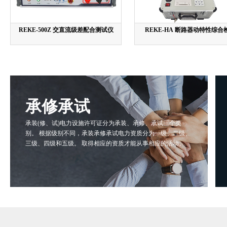
REKE-500Z 交直流级差配合测试仪
REKE-HA 断路器动特性综合
承修承试
承装(修、试)电力设施许可证分为承装、承修、承试三个类
别。 根据级别不同，承装承修承试电力资质分为一级、二级、
三级、四级和五级。 取得相应的资质才能从事相应的活动。