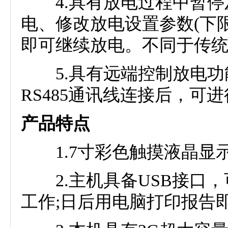
4.具有放电过程中暂停
电、修改放电设置参数(下
即可继续放电。不同于传
5.具有远端控制放电功
RS485通讯线连接后，可
产品特点
1.7寸彩色触摸液晶显
2.主机具备USB接口，
工作;日后用电脑打印报告