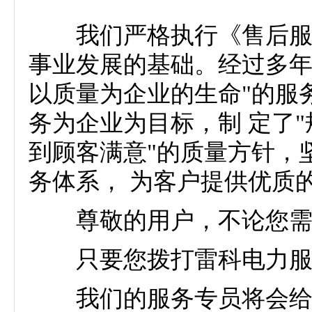
我们严格执行《售后服务
事业发展的基础。经过多年
以质量为企业的生命"的服
务为企业为目标，制 定了
到顾客满意"的质量方针，
务体系， 为客户提供优质
尊敬的用户，不论您需
只要您拨打雷科电力服
我们的服务专员将会给您