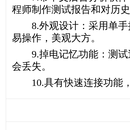
程师制作测试报告和对历史
8.外观设计：采用单手
易操作，美观大方。
9.掉电记忆功能：测试
会丢失。
10.具有快速连接功能