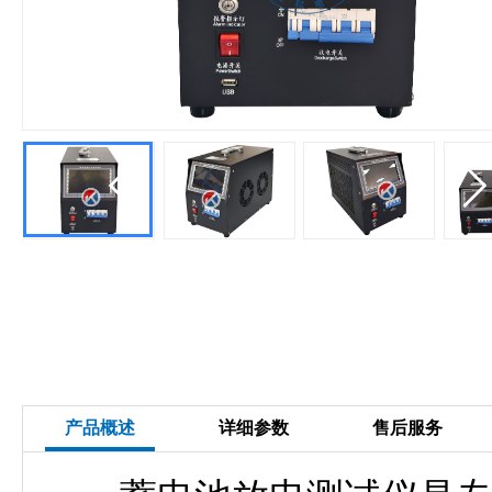
产品概述
详细参数
售后服务