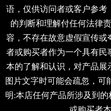
语，仅供访问者或客户参考
的判断和理解付任何法律
容，不存在故意虚假宣传或
者或购买者作为一个具有民
本的了解和认识，对产品展
图片文字时可能会疏忽，可
明:本店任何产品所涉及到
或购买者