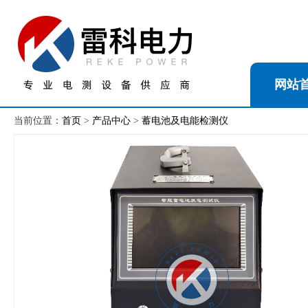
网站
当前位置：
首页
>
产品中心
>
蓄电池及电能检测仪