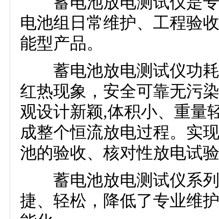
蓄电池放电测试仪是专门
电池组日常维护、工程验
能型产品。
蓄电池放电测试仪功耗部
红热现象，安全可靠无污
观设计新颖,体积小、重量
成整个恒流放电过程。实
池的验收、核对性放电试
蓄电池放电测试仪系列便
捷、轻松，降低了专业维