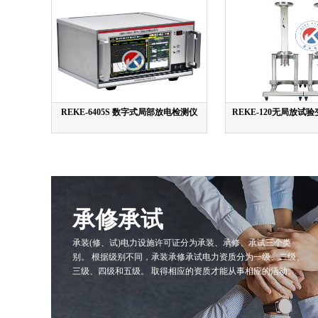
REKE-6405S 数字式局部放电检测仪
REKE-120无局放试
承修承试
承装(修、试)电力设施许可证分为承装、承修、承试三个类
别。 根据级别不同，承装承修承试电力资质分为一级、二级、
三级、四级和五级。 取得相应的资质才能从事相应的活动。