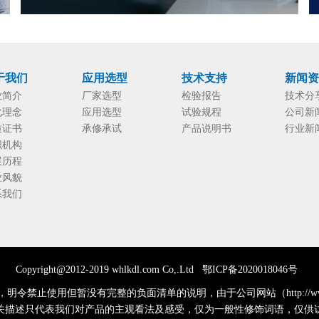
于我们
应用选型
技术支持
新闻
业简介
厂家选型
检验报告
技术分
化理念
应用选型
试验规程
公司新
质证书
承修承试
产品说明书
行业新
织机构
展历程
业风貌
系我们
Copyright@2012-2019 whlkdl.com Co,.
Ltd
鄂ICP备2020018046号
禁止使用但暂没有完整的负面清单的说明，由于公司网站（http://www.
关描述只代表我们对产品的主观看法及感受，仅为一般性修饰词语，仅供