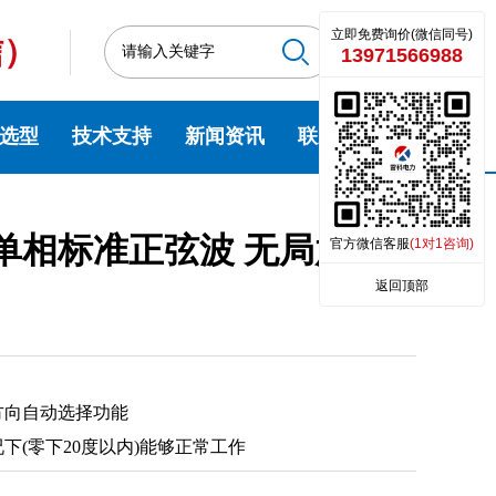
立即免费询价(微信同号)
信）
13971566988
选型
技术支持
新闻资讯
联系我们
kW单相标准正弦波 无局放变
官方微信客服
(1对1咨询)
返回顶部
方向自动选择功能
(零下20度以内)能够正常工作