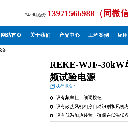
13971566988（同微
24小时热线:
网站首页
关于我们
产品中心
工程案例
应用
设备
REKE-WJF-30
频试验电源
执行标准：
设有频率粗、细调按钮
设有散热风机相序自动识别和风机
设有低温加热装置，确保在低温状况下