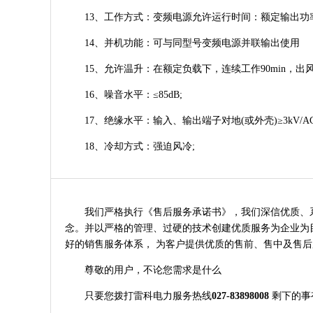
13、工作方式：变频电源允许运行时间：额定输出功率下允
14、并机功能：可与同型号变频电源并联输出使用
15、允许温升：在额定负载下，连续工作90min，出风口
16、噪音水平：≤85dB;
17、绝缘水平：输入、输出端子对地(或外壳)≥3kV/AC/
18、冷却方式：强迫风冷;
我们严格执行《售后服务承诺书》，我们深信优质、系统
念。并以严格的管理、过硬的技术创建优质服务为企业为目
好的销售服务体系， 为客户提供优质的售前、售中及售后
尊敬的用户，不论您需求是什么
只要您拨打雷科电力服务热线
027-83898008
剩下的事