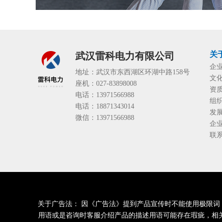
关
武汉雷科电力有限公司
企
地址：武汉市东西湖区环湖中路158号
文
座机：027-83898008
资
电话：13971566988
组
电话：18871343014
发
微信：13971566988
企
联
关于广告法： 因《广告法》提到产品宣传时不能使用极限词，明令
用语或是咨询时客服介绍产品的描述用语可能存在瑕疵，相