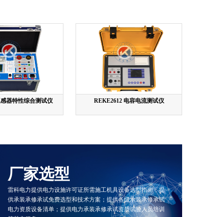
T互感器特性综合测试仪
REKE2612 电容电流测试仪
厂家选型
雷科电力提供电力设施许可证所需施工机具设备选型指南；提
供承装承修承试免费选型和技术方案；提供各级承装承修承试
电力资质设备清单；提供电力承装承修承试资质试验人员培训