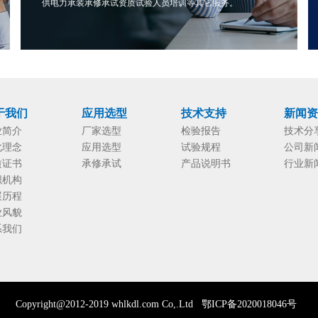
供电力承装承修承试资质试验人员培训等其它服务。
于我们
应用选型
技术支持
新闻
业简介
厂家选型
检验报告
技术分
化理念
应用选型
试验规程
公司新
质证书
承修承试
产品说明书
行业新
织机构
展历程
业风貌
系我们
Copyright@2012-2019 whlkdl.com Co,.
Ltd
鄂ICP备2020018046号