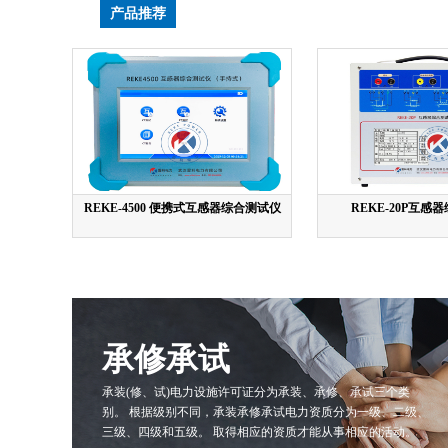
产品推荐
REKE-4500 便携式互感器综合测试仪
REKE-20P互感
承修承试
承装(修、试)电力设施许可证分为承装、承修、承试三个类
别。 根据级别不同，承装承修承试电力资质分为一级、二级、
三级、四级和五级。 取得相应的资质才能从事相应的活动。