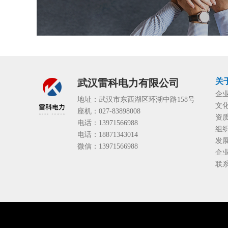
关
武汉雷科电力有限公司
企
地址：武汉市东西湖区环湖中路158号
文
座机：027-83898008
资
电话：13971566988
组
电话：18871343014
发
微信：13971566988
企
联