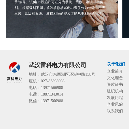
承装(修、试)电力设施许可证分为承装、承修、承试三个类
别。 根据级别不同，承装承修承试电力资质分为一级、二级、
三级、四级和五级。 取得相应的资质才能从事相应的活动。
关于我们
武汉雷科电力有限公司
企业简介
地址：武汉市东西湖区环湖中路158号
文化理念
座机：027-83898008
资质证书
电话：13971566988
组织机构
电话：18871343014
发展历程
微信：13971566988
企业风貌
联系我们