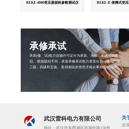
REKE-4000变压器损耗参数测试仪
REKE-II 便携式
承修承试
承装(修、试)电力设施许可证分为承装、承修、承试三个类
别。 根据级别不同，承装承修承试电力资质分为一级、二级、
三级、四级和五级。 取得相应的资质才能从事相应的活动。
关
武汉雷科电力有限公司
企
地址：武汉市东西湖区环湖中路158号