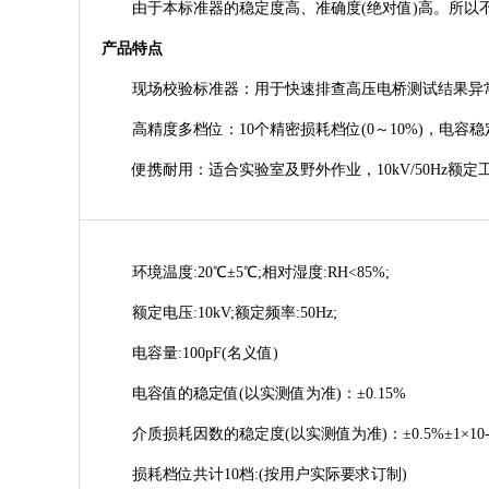
由于本标准器的稳定度高、准确度(绝对值)高。所以不
产品特点
现场校验标准器：用于快速排查高压电桥测试结果异常
高精度多档位：10个精密损耗档位(0～10%)，电容稳定度±0
便携耐用：适合实验室及野外作业，10kV/50Hz额定
环境温度:20℃±5℃;相对湿度:RH<85%;
额定电压:10kV;额定频率:50Hz;
电容量:100pF(名义值)
电容值的稳定值(以实测值为准)：±0.15%
介质损耗因数的稳定度(以实测值为准)：±0.5%±1×10-
损耗档位共计10档:(按用户实际要求订制)