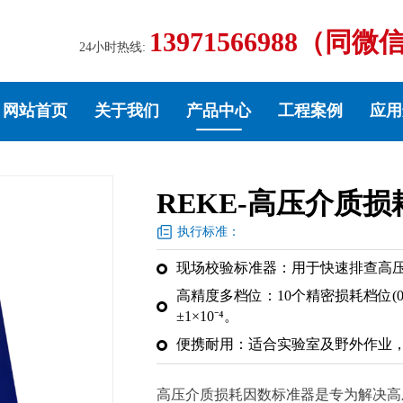
13971566988（同微
24小时热线:
网站首页
关于我们
产品中心
工程案例
应用
REKE-高压介质
执行标准：
现场校验标准器：用于快速排查高
高精度多档位：10个精密损耗档位(0～
±1×10⁻⁴。
便携耐用：适合实验室及野外作业，1
高压介质损耗因数标准器是专为解决高