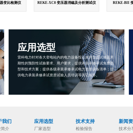
变压器变比检测仪
REKE-XC8 变压器消磁及分析测试仪
REKE-BI
应用选型
雷科电力针对各大变电站内的电力设备投运前的交接试验及周
期性的预防性试验要求、用户要求，提供承装承修承试免费选
型和技术方案；提供各级承装承修承试电力资质设备清单；提
供电力承装承修承试资质试验人员培训等其它服务。
于我们
应用选型
技术支持
新闻
业简介
厂家选型
检验报告
技术分