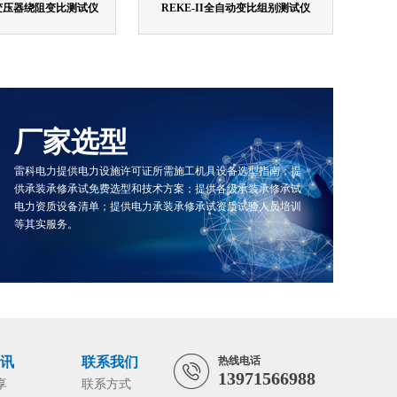
I 变压器绕阻变比测试仪
REKE-II全自动变比组别测试仪
厂家选型
雷科电力提供电力设施许可证所需施工机具设备选型指南；提
供承装承修承试免费选型和技术方案；提供各级承装承修承试
电力资质设备清单；提供电力承装承修承试资质试验人员培训
等其实服务。
资讯
联系我们
热线电话
13971566988
享
联系方式