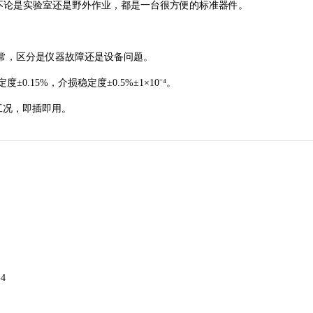
论是实验室还是野外作业，都是一台很方便的标准器件。
，区分是仪器故障还是设备问题。
.15%，介损稳定度±0.5%±1×10⁻⁴。
工况，即插即用。
4