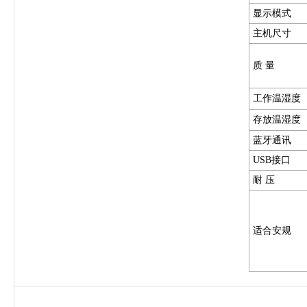
显示模式
主机尺寸
质 量
工作温湿度
存放温湿度
蓝牙通讯
USB接口
耐 压
适合安规