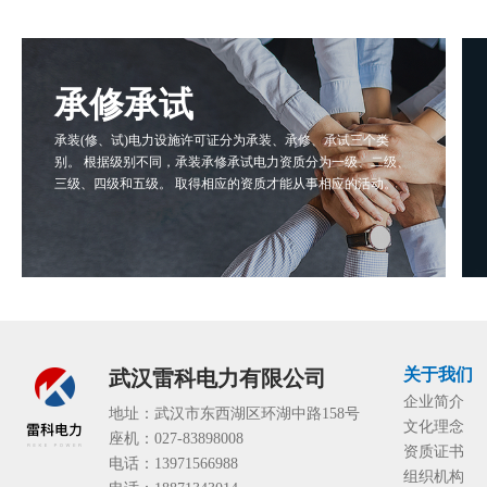
承修承试
承装(修、试)电力设施许可证分为承装、承修、承试三个类
别。 根据级别不同，承装承修承试电力资质分为一级、二级、
三级、四级和五级。 取得相应的资质才能从事相应的活动。
关于我们
武汉雷科电力有限公司
企业简介
地址：武汉市东西湖区环湖中路158号
文化理念
座机：027-83898008
资质证书
电话：13971566988
组织机构