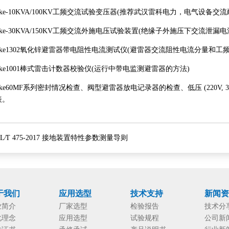
e-10KVA/100KV工频交流试验变压器(推荐武汉雷科电力，电气设备
e-30KVA/150KV工频交流外施电压试验装置(绝缘子外施压下交流泄漏电
e1302氧化锌避雷器带电阻性电流测试仪(避雷器交流阻性电流分量和工
e1001棒式雷击计数器校验仪(运行中带电监测避雷器的方法)
e60MF系列密封情况检查、阀型避雷器放电记录器的检查、低压 (220V,
表。
L∕T 475-2017 接地装置特性参数测量导则
于我们
应用选型
技术支持
新闻
业简介
厂家选型
检验报告
技术分
化理念
应用选型
试验规程
公司新