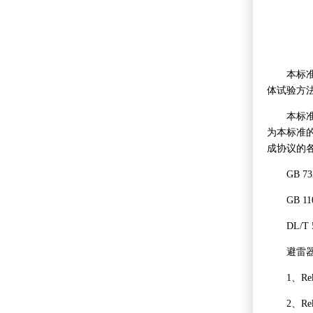
本标准提出
体试验方
本标准适
为本标准
成协议的
GB 732
GB 1103
DL/T 
避雷器
1、Rek
2、Rek