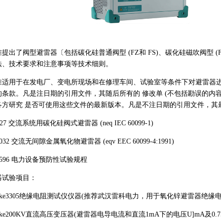
了阀型避雷器〔包括碳化硅普通阀型 (FZ和 FS)、碳化硅磁吹阀型 (F
法、技术要求和注意事项等技术细则。
用于在发电厂、变电所现场和在修理车间、试验室等条件下对避雷器进
的条款。凡是注日期的引用文件，其随后所有的 修改单 (不包括勘误的内
各方研究 是否可使用这些文件的最新版本。凡是不注日期的引用文件，其
7 交流系统用碳化硅阀式避雷器 (neq IEC 60099-1)
2 交流无间隙金属氧化物避雷器 (eqv EEC 60099-4:1991)
596 电力设备预防性试验规程
试验项目：
e3305绝缘电阻测试仪仪器(推荐武汉雷科电力，用于氧化锌避雷器绝缘电
e200KV直流高压变压器(避雷器电导电流和直流1mA下的电压U]mA及0.7