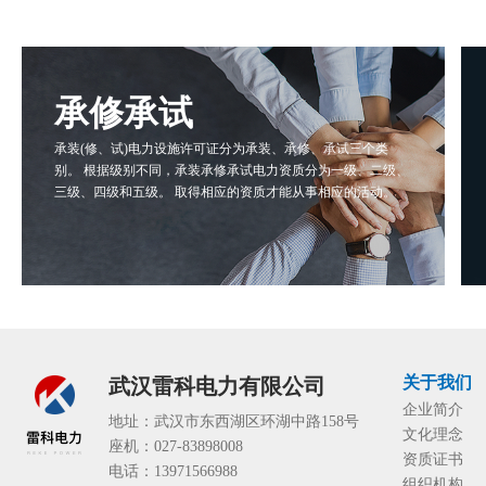
承修承试
承装(修、试)电力设施许可证分为承装、承修、承试三个类
别。 根据级别不同，承装承修承试电力资质分为一级、二级、
三级、四级和五级。 取得相应的资质才能从事相应的活动。
关于我们
武汉雷科电力有限公司
企业简介
地址：武汉市东西湖区环湖中路158号
文化理念
座机：027-83898008
资质证书
电话：13971566988
组织机构