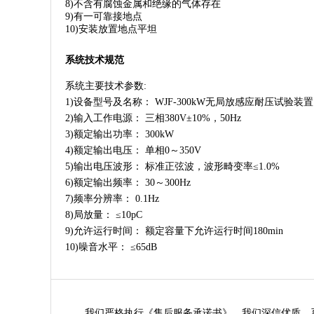
8)不含有腐蚀金属和绝缘的气体存在
9)有一可靠接地点
10)安装放置地点平坦
系统技术规范
系统主要技术参数:
1)设备型号及名称： WJF-300kW无局放感应耐压试验装置
2)输入工作电源： 三相380V±10%，50Hz
3)额定输出功率： 300kW
4)额定输出电压： 单相0～350V
5)输出电压波形： 标准正弦波，波形畸变率≤1.0%
6)额定输出频率： 30～300Hz
7)频率分辨率： 0.1Hz
8)局放量： ≤10pC
9)允许运行时间： 额定容量下允许运行时间180min
10)噪音水平： ≤65dB
我们严格执行《售后服务承诺书》，我们深信优质、系统