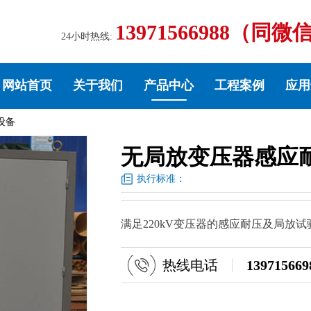
13971566988（同微
24小时热线:
网站首页
关于我们
产品中心
工程案例
应用
设备
无局放变压器感应
执行标准：
满足220kV变压器的感应耐压及局放试验
热线电话
139715669